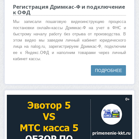
Регистрация Дримкас-Ф и подключение
к ОФД
Мы записали пошаговую видеоинструкцию процесса
постановки онлайн-кассы Дримкас-Ф на учет в ФНС и
быстрому началу работу без отрыва от производства. В
этом видео мы заведем личный кабинет юридического
лица на nalog.ru, зарегистрируем Дримкас-Ф, подключим
ее к Яндекс.ОФД и наполним товарами через личный
кабинет кассы.
ПОДРОБНЕЕ