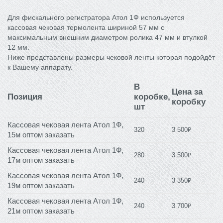
Для фискального регистратора Атол 1Ф используется
кассовая чековая термолента шириной 57 мм с
максимальным внешним диаметром ролика 47 мм и втулкой
12 мм.
Ниже представлены размеры чековой ленты которая подойдёт
к Вашему аппарату.
В
Цена за
Позиция
коробке,
коробку
шт
Кассовая чековая лента Атол 1Ф,
320
3 500₽
15м оптом заказать
Кассовая чековая лента Атол 1Ф,
280
3 500₽
17м оптом заказать
Кассовая чековая лента Атол 1Ф,
240
3 350₽
19м оптом заказать
Кассовая чековая лента Атол 1Ф,
240
3 700₽
21м оптом заказать