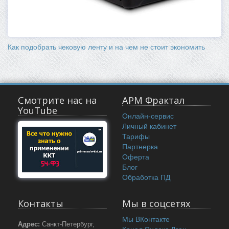
Как подобрать чековую ленту и на чем не стоит экономить
Смотрите нас на
АРМ Фрактал
YouTube
Онлайн-сервис
Личный кабинет
Тарифы
Партнерка
Оферта
Блог
Обработка ПД
Контакты
Мы в соцсетях
Мы ВКонтакте
Адрес:
Санкт-Петербург,